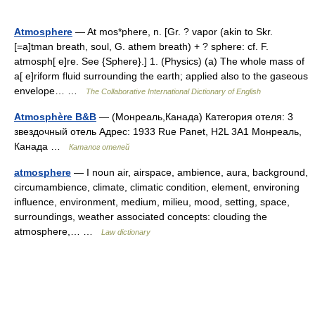
Atmosphere
— At mos*phere, n. [Gr. ? vapor (akin to Skr.
[=a]tman breath, soul, G. athem breath) + ? sphere: cf. F.
atmosph[ e]re. See {Sphere}.] 1. (Physics) (a) The whole mass of
a[ e]riform fluid surrounding the earth; applied also to the gaseous
envelope… …
The Collaborative International Dictionary of English
Atmosphère B&B
— (Монреаль,Канада) Категория отеля: 3
звездочный отель Адрес: 1933 Rue Panet, H2L 3A1 Монреаль,
Канада …
Каталог отелей
atmosphere
— I noun air, airspace, ambience, aura, background,
circumambience, climate, climatic condition, element, environing
influence, environment, medium, milieu, mood, setting, space,
surroundings, weather associated concepts: clouding the
atmosphere,… …
Law dictionary