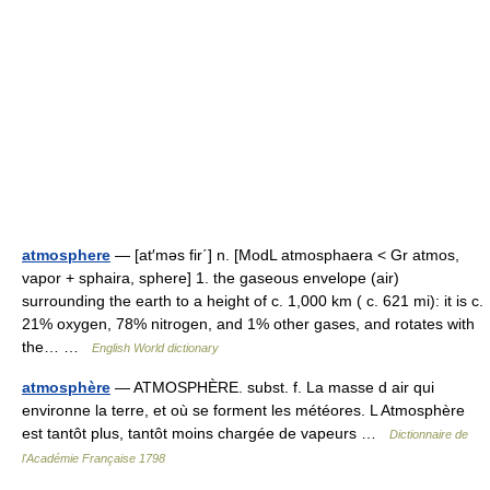
atmosphere
— [at′məs fir΄] n. [ModL atmosphaera < Gr atmos,
vapor + sphaira, sphere] 1. the gaseous envelope (air)
surrounding the earth to a height of c. 1,000 km ( c. 621 mi): it is c.
21% oxygen, 78% nitrogen, and 1% other gases, and rotates with
the… …
English World dictionary
atmosphère
— ATMOSPHÈRE. subst. f. La masse d air qui
environne la terre, et où se forment les météores. L Atmosphère
est tantôt plus, tantôt moins chargée de vapeurs …
Dictionnaire de
l'Académie Française 1798