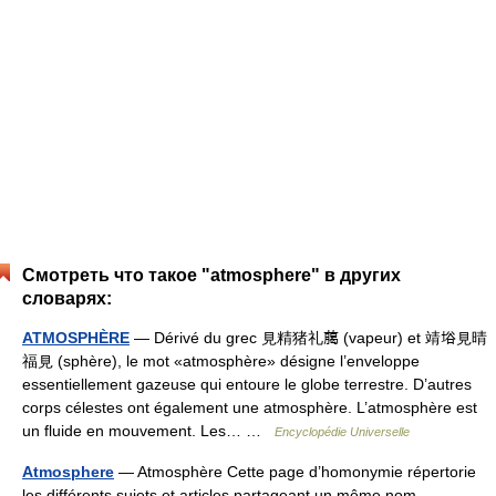
Смотреть что такое "atmosphere" в других
словарях:
ATMOSPHÈRE
— Dérivé du grec 見精猪礼﨟 (vapeur) et 靖﨏見晴
福見 (sphère), le mot «atmosphère» désigne l’enveloppe
essentiellement gazeuse qui entoure le globe terrestre. D’autres
corps célestes ont également une atmosphère. L’atmosphère est
un fluide en mouvement. Les… …
Encyclopédie Universelle
Atmosphere
— Atmosphère Cette page d’homonymie répertorie
les différents sujets et articles partageant un même nom …