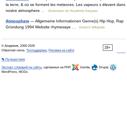
la terre, & où se forment les meteores. Les vapeurs s élevent dans
nostre atmosphere …
Dictionnaire de l'Académie française
Atmosphere
— Allgemeine Informationen Genre(s) Hip Hop, Rap
Gründung 1994 Website rhymesaye …
Deutsch Wikipedia
© Академик, 2000-2026
18+
Обратная связь:
Техподдержка
,
Реклама на сайте
👣 Путешествия
Экспорт словарей на сайты
, сделанные на PHP,
Joomla,
Drupal,
WordPress, MODx.